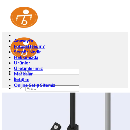
İçeriğe
atla
Anasayfa
Fotosel Nedir ?
Sensör Nedir
Hakkımızda
Ürünler
Üretimlerimiz
Ara:
Markalar
İletişim
Online Satış Sitemiz
Ara:
Anasayfa
Fotosel Nedir ?
Sensör Nedir
Hakkımızda
Ürünler