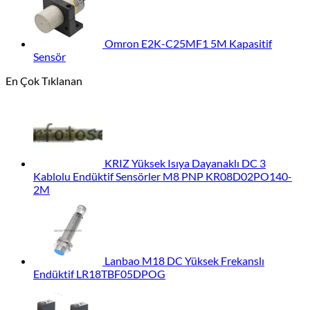
Omron E2K-C25MF1 5M Kapasitif
Sensör
En Çok Tıklanan
KRIZ Yüksek Isıya Dayanaklı DC 3
Kablolu Endüktif Sensörler M8 PNP KR08D02PO140-
2M
Lanbao M18 DC Yüksek Frekanslı
Endüktif LR18TBF05DPOG