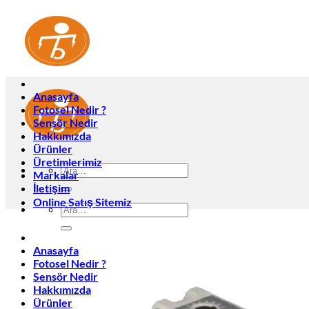
İçeriğe
atla
Anasayfa
Fotosel Nedir ?
Sensör Nedir
Hakkımızda
Ürünler
Üretimlerimiz
Ara:
Markalar
İletişim
Online Satış Sitemiz
Ara:
Anasayfa
Fotosel Nedir ?
Sensör Nedir
Hakkımızda
Ürünler