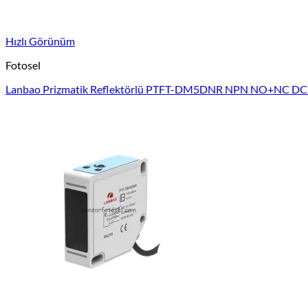
Hızlı Görünüm
Fotosel
Lanbao Prizmatik Reflektörlü PTFT-DM5DNR NPN NO+NC D