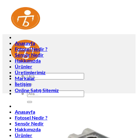
İçeriğe
atla
Anasayfa
Fotosel Nedir ?
Sensör Nedir
Hakkımızda
Ürünler
Üretimlerimiz
Ara:
Markalar
İletişim
Online Satış Sitemiz
Ara:
Anasayfa
Fotosel Nedir ?
Sensör Nedir
Hakkımızda
Ürünler