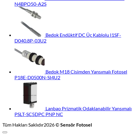
N4BPO50-A2S
Bedok Endüktif DC Üç Kablolu I1SF-
D040.8P-03U2
Bedok M18 Cisimden Yansımalı Fotosel
P18E-D0500N-SI4U2
Lanbao Prizmatik Odaklanabilir Yansımalı
PSLT-SC5DPC PNP NC
Tüm Hakları Saklıdır2026 ©
Sensör Fotosel