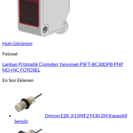
Hızlı Görünüm
Fotosel
Lanbao Prizmatik Cisimden Yansımalı PSFT-BC30DPB PNP
NO+NC FOTOSEL
En Son Eklenen
Omron E2K-X15MF2 M30 2M Kapasitif
Sensör