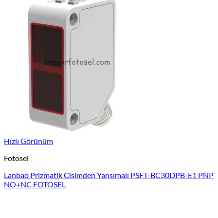
Hızlı Görünüm
Fotosel
Lanbao Prizmatik Cisimden Yansımalı PSFT-BC30DPB-E1 PNP
NO+NC FOTOSEL