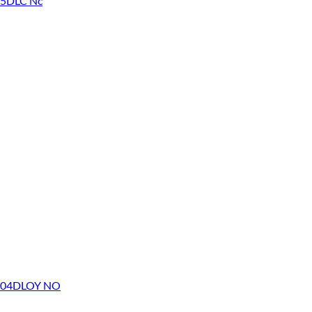
15DLC Nc
TBF04DLOY NO