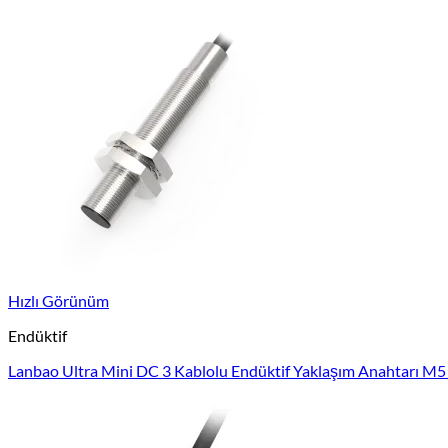
Hızlı Görünüm
Endüktif
Lanbao Ultra Mini DC 3 Kablolu Endüktif Yaklaşım Anahtarı