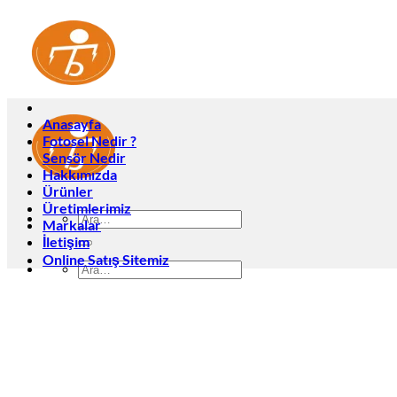
İçeriğe
atla
Anasayfa
Fotosel Nedir ?
Sensör Nedir
Hakkımızda
Ürünler
Üretimlerimiz
Ara:
Markalar
İletişim
Online Satış Sitemiz
Ara:
Anasayfa
Fotosel Nedir ?
Sensör Nedir
Hakkımızda
Ürünler