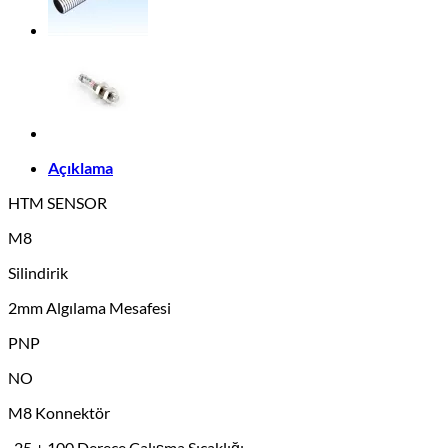
Açıklama
HTM SENSOR
M8
Silindirik
2mm Algılama Mesafesi
PNP
NO
M8 Konnektör
-25 + 100 Derece Çalışma Sıcaklığı