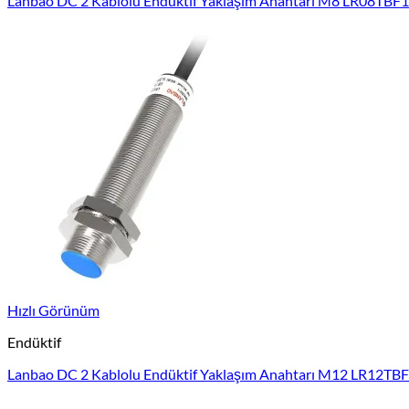
Lanbao DC 2 Kablolu Endüktif Yaklaşım Anahtarı M8 LR08TBF
Hızlı Görünüm
Endüktif
Lanbao DC 2 Kablolu Endüktif Yaklaşım Anahtarı M12 LR12