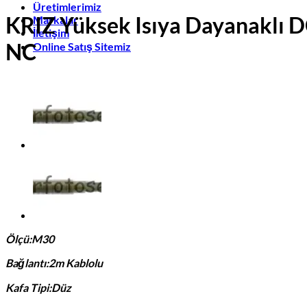
Üretimlerimiz
KRIZ Yüksek Isıya Dayanaklı
Markalar
İletişim
NC
Online Satış Sitemiz
Ölçü:M30
Bağlantı:2m Kablolu
Kafa Tipi:Düz