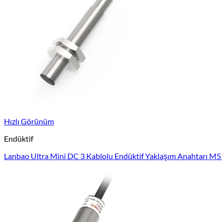
Hızlı Görünüm
Endüktif
Lanbao Ultra Mini DC 3 Kablolu Endüktif Yaklaşım Anahtarı