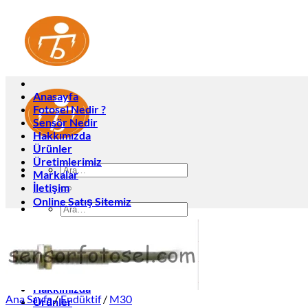
İçeriğe
atla
Anasayfa
Fotosel Nedir ?
Sensör Nedir
Hakkımızda
Ürünler
Üretimlerimiz
Ara:
Markalar
İletişim
Online Satış Sitemiz
Ara:
Anasayfa
Fotosel Nedir ?
Sensör Nedir
Hakkımızda
Ana Sayfa
/
Endüktif
/
M30
Ürünler