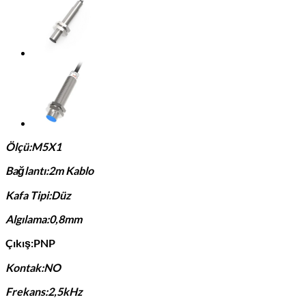
Ölçü:M5X1
Bağlantı:2m Kablo
Kafa Tipi:Düz
Algılama:0,8mm
Çıkış:PNP
Kontak:NO
Frekans:2,5kHz