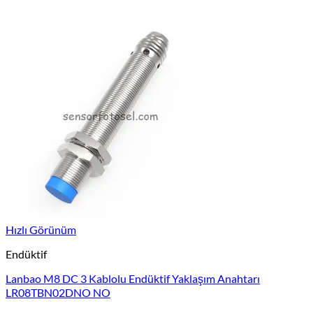
Hızlı Görünüm
Endüktif
Lanbao M8 DC 3 Kablolu Endüktif Yaklaşım Anahtarı
LR08TBN02DNO NO