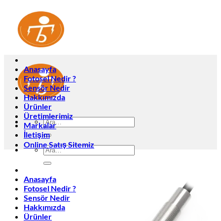
İçeriğe
atla
Anasayfa
Fotosel Nedir ?
Sensör Nedir
Hakkımızda
Ürünler
Üretimlerimiz
Ara:
Markalar
İletişim
Online Satış Sitemiz
Ara:
Anasayfa
Fotosel Nedir ?
Sensör Nedir
Hakkımızda
Ürünler