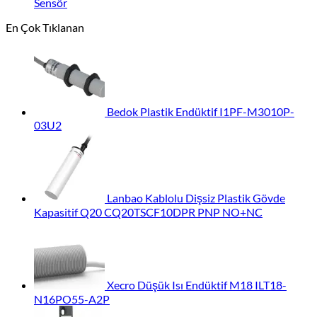
Sensör
En Çok Tıklanan
Bedok Plastik Endüktif I1PF-M3010P-
03U2
Lanbao Kablolu Dişsiz Plastik Gövde
Kapasitif Q20 CQ20TSCF10DPR PNP NO+NC
Xecro Düşük Isı Endüktif M18 ILT18-
N16PO55-A2P