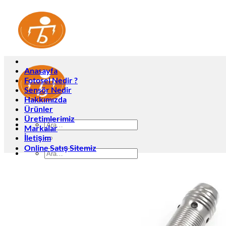
İçeriğe
atla
Anasayfa
Fotosel Nedir ?
Sensör Nedir
Hakkımızda
Ürünler
Üretimlerimiz
Ara:
Markalar
İletişim
Online Satış Sitemiz
Ara:
Anasayfa
Fotosel Nedir ?
Sensör Nedir
Hakkımızda
Ürünler