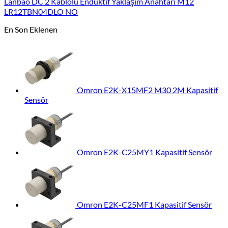
Lanbao DC 2 Kablolu Endüktif Yaklaşım Anahtarı M12
LR12TBN04DLO NO
En Son Eklenen
Omron E2K-X15MF2 M30 2M Kapasitif
Sensör
Omron E2K-C25MY1 Kapasitif Sensör
Omron E2K-C25MF1 Kapasitif Sensör