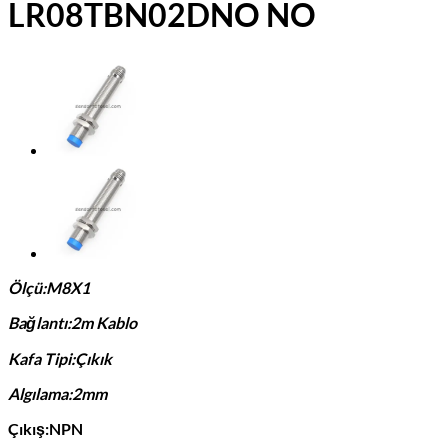
LR08TBN02DNO NO
Ölçü:M8X1
Bağlantı:2m Kablo
Kafa Tipi:Çıkık
Algılama:2mm
Çıkış:NPN