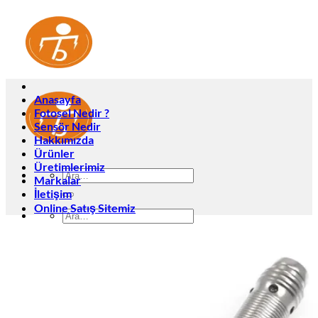
İçeriğe
atla
Anasayfa
Fotosel Nedir ?
Sensör Nedir
Hakkımızda
Ürünler
Üretimlerimiz
Ara:
Markalar
İletişim
Online Satış Sitemiz
Ara:
Anasayfa
Fotosel Nedir ?
Sensör Nedir
Hakkımızda
Ürünler