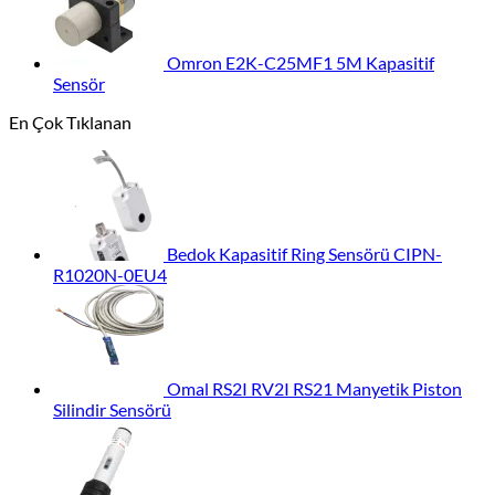
Omron E2K-C25MF1 5M Kapasitif
Sensör
En Çok Tıklanan
Bedok Kapasitif Ring Sensörü CIPN-
R1020N-0EU4
Omal RS2I RV2I RS21 Manyetik Piston
Silindir Sensörü