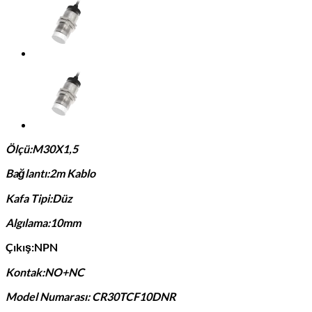
Ölçü:M30X1,5
Bağlantı:2m Kablo
Kafa Tipi:Düz
Algılama:10mm
Çıkış:NPN
Kontak:NO+NC
Model Numarası: CR30TCF10DNR