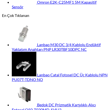
Omron E2K-C25MF1 5M Kapasitif
Sensör
En Çok Tıklanan
Lanbao M30 DC 3/4 Kablolu Endüktif
Yaklaşım Anahtarı PNP LR30TBF10DPC NC
Lanbao Çatal Fotosel DC Üç Kablolu NPN
PU07T-TDNO NO
Bedok DC Prizmatik Karşılıklı-Alıcı
Fotosel Q50-T020MD-SI4U2