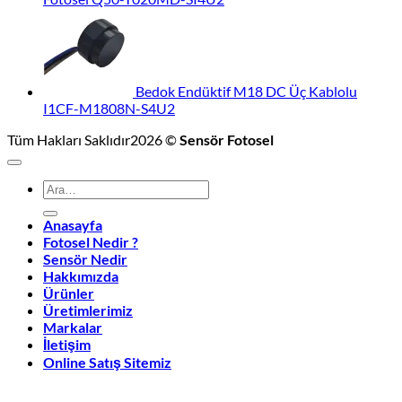
Bedok Endüktif M18 DC Üç Kablolu
I1CF-M1808N-S4U2
Tüm Hakları Saklıdır2026 ©
Sensör Fotosel
Ara:
Anasayfa
Fotosel Nedir ?
Sensör Nedir
Hakkımızda
Ürünler
Üretimlerimiz
Markalar
İletişim
Online Satış Sitemiz