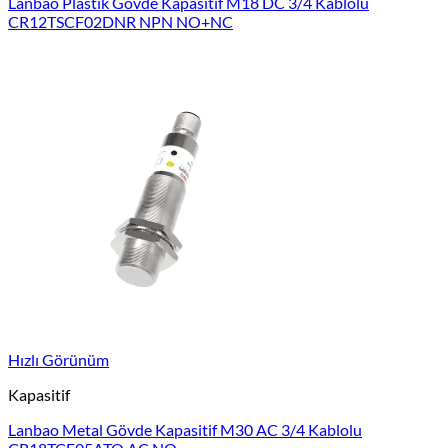
Lanbao Plastik Gövde Kapasitif M18 DC 3/4 Kablolu
CR12TSCF02DNR NPN NO+NC
Hızlı Görünüm
Kapasitif
Lanbao Metal Gövde Kapasitif M30 AC 3/4 Kablolu