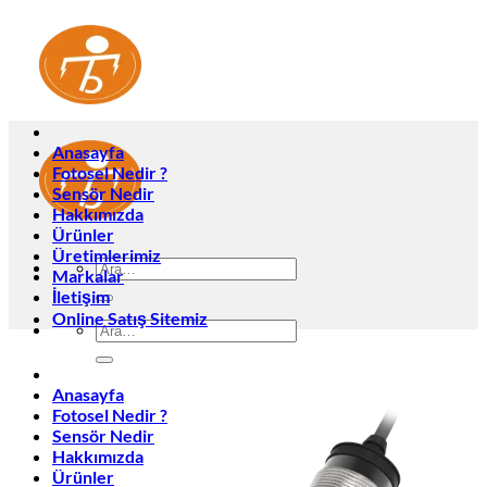
İçeriğe
atla
Anasayfa
Fotosel Nedir ?
Sensör Nedir
Hakkımızda
Ürünler
Üretimlerimiz
Ara:
Markalar
İletişim
Online Satış Sitemiz
Ara:
Anasayfa
Fotosel Nedir ?
Sensör Nedir
Hakkımızda
Ürünler