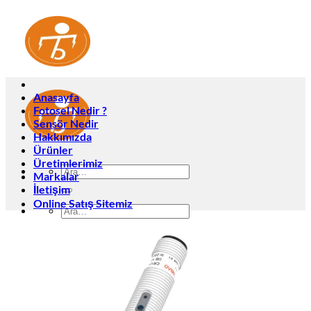
İçeriğe
atla
Anasayfa
Fotosel Nedir ?
Sensör Nedir
Hakkımızda
Ürünler
Üretimlerimiz
Ara:
Markalar
İletişim
Online Satış Sitemiz
Ara:
Anasayfa
Fotosel Nedir ?
Sensör Nedir
Hakkımızda
Ürünler