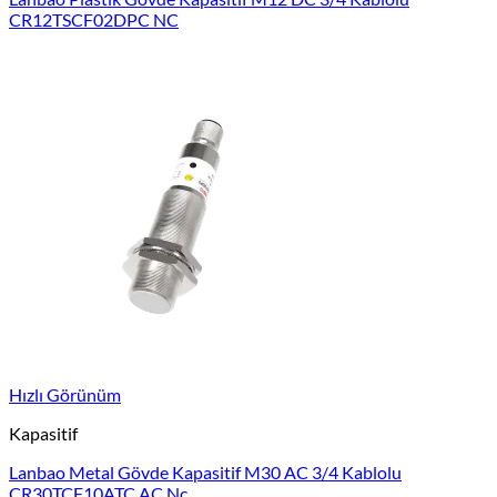
CR12TSCF02DPC NC
Hızlı Görünüm
Kapasitif
Lanbao Metal Gövde Kapasitif M30 AC 3/4 Kablolu
CR30TCF10ATC AC Nc