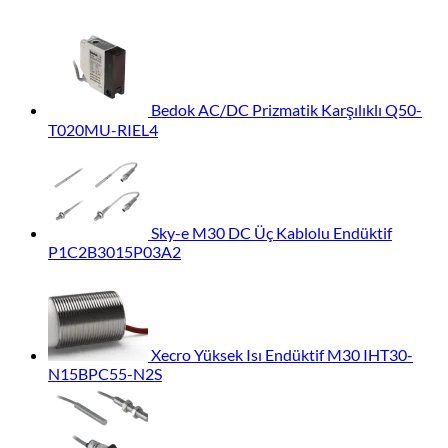
Bedok AC/DC Prizmatik Karşılıklı Q50-
T020MU-RIEL4
Sky-e M30 DC Üç Kablolu Endüktif
P1C2B3015P03A2
Xecro Yüksek Isı Endüktif M30 IHT30-
N15BPC55-N2S