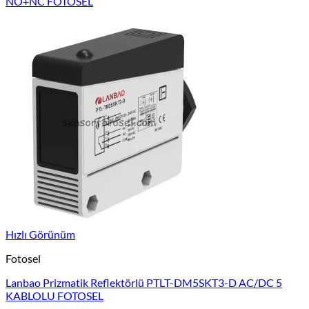
NO+NC FOTOSEL
Hızlı Görünüm
Fotosel
Lanbao Prizmatik Reflektörlü PTLT-DM5SKT3-D AC/DC 5
KABLOLU FOTOSEL