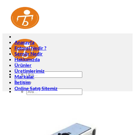
İçeriğe
atla
Anasayfa
Fotosel Nedir ?
Sensör Nedir
Hakkımızda
Ürünler
Üretimlerimiz
Ara:
Markalar
İletişim
Online Satış Sitemiz
Ara:
Anasayfa
Fotosel Nedir ?
Sensör Nedir
Hakkımızda
Ürünler