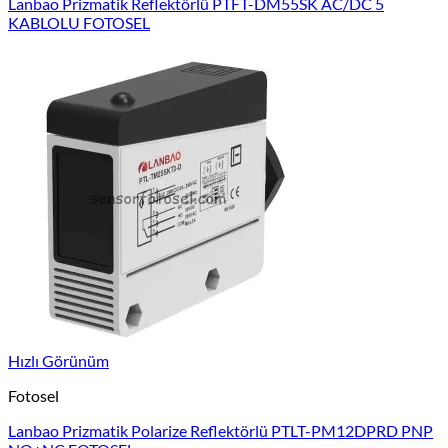
Lanbao Prizmatik Reflektörlü PTFT-DM55SK AC/DC 5
KABLOLU FOTOSEL
Hızlı Görünüm
Fotosel
Lanbao Prizmatik Polarize Reflektörlü PTLT-PM12DPRD PNP