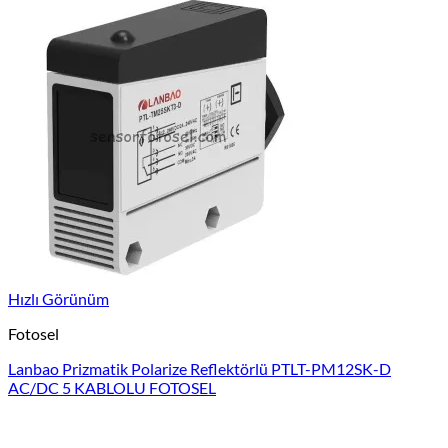
Hızlı Görünüm
Fotosel
Lanbao Prizmatik Polarize Reflektörlü PTLT-PM12SK-D
AC/DC 5 KABLOLU FOTOSEL