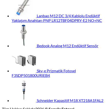
Lanbao M12 DC 3/4 Kablolu Endüktif
Yaklaşım Anahtarı PNP LR12TBF04DPRY-E2 NO+NC
Bedook Analog M12 Endüktif Sensör
Sky-e Prizmatik Fotosel
F3SDP501800URIEB4
Schneider Kapasitif M18 XT218A1FAL2
Tüm Hakları Saklıdır2026 ©
Sensör Fotosel