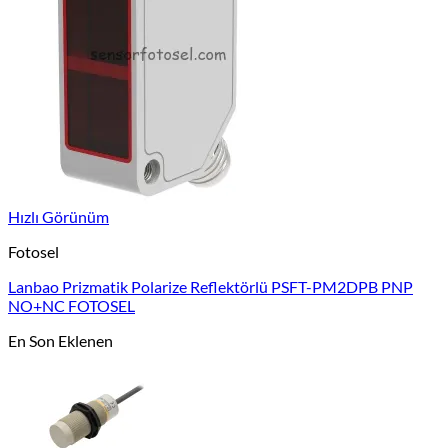
Hızlı Görünüm
Fotosel
Lanbao Prizmatik Polarize Reflektörlü PSFT-PM2DPB PNP
NO+NC FOTOSEL
En Son Eklenen