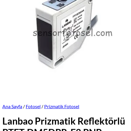
Üretimlerimiz
Markalar
İletişim
Online Satış Sitemiz
Ana Sayfa
/
Fotosel
/
Prizmatik Fotosel
Lanbao Prizmatik Reflektörlü