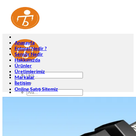
İçeriğe
atla
Anasayfa
Fotosel Nedir ?
Sensör Nedir
Hakkımızda
Ürünler
Üretimlerimiz
Ara:
Markalar
İletişim
Online Satış Sitemiz
Ara:
Anasayfa
Fotosel Nedir ?
Sensör Nedir
Hakkımızda
Ürünler