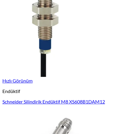
Hızlı Görünüm
Endüktif
Schneider Silindirik Endüktif M8 XS608B1DAM12