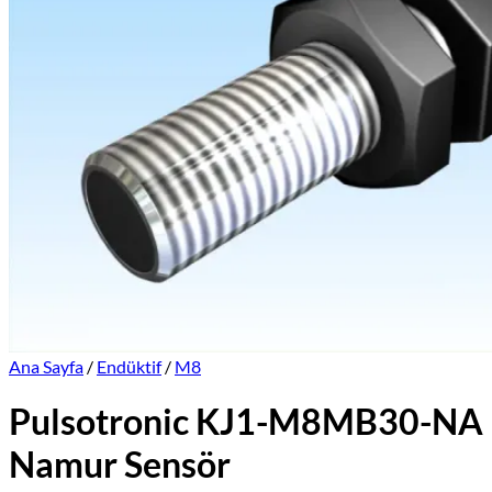
Üretimlerimiz
Markalar
İletişim
Online Satış Sitemiz
Ana Sayfa
/
Endüktif
/
M8
Pulsotronic KJ1-M8MB30-NA
Namur Sensör