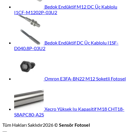
Bedok Endüktif M12 DC Üç Kablolu
I1CF-M1202P-03U2
Bedok Endüktif DC Üç Kablolu I1SF-
D040.8P-03U2
Omron E3FA-BN22 M12 Soketli Fotosel
Xecro Yüksek Isı Kapasitif M18 CHT18-
S8APC80-A2S
Tüm Hakları Saklıdır2026 ©
Sensör Fotosel