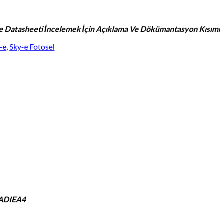
ve Datasheeti İncelemek İçin Açıklama Ve Dökümantasyon Kısımın
-e
,
Sky-e Fotosel
MADIEA4