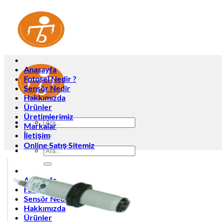
İçeriğe
atla
Anasayfa
Fotosel Nedir ?
Sensör Nedir
Hakkımızda
Ürünler
Üretimlerimiz
Ara:
Markalar
İletişim
Online Satış Sitemiz
Ara:
Anasayfa
Fotosel Nedir ?
Sensör Nedir
Hakkımızda
Ürünler