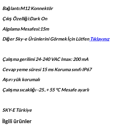
Bağlantı:M12 Konnektör
Çıkş Özelliği:Dark On
Algılama Mesafesi:15m
Diğer Sky-e Ürünlerini Görmek İçin Lütfen
Tıklayınız
Çalışma gerilimi 24-240 VAC Imax: 200 mA
Cevap yeme süresi 15 ms Koruma sınıfı IP67
Aşırı yük korumalı
Çalışma sıcaklığı -25..+ 55 °C Mesafe ayarlı
SKY-E Türkiye
İlgili ürünler