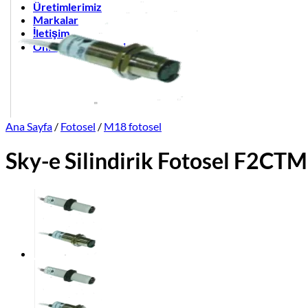
Üretimlerimiz
Markalar
İletişim
Online Satış Sitemiz
Ana Sayfa
/
Fotosel
/
M18 fotosel
Sky-e Silindirik Fotosel F2