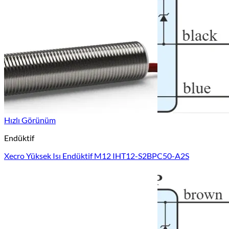
Hızlı Görünüm
Endüktif
Xecro Yüksek Isı Endüktif M12 IHT12-S2BPC50-A2S