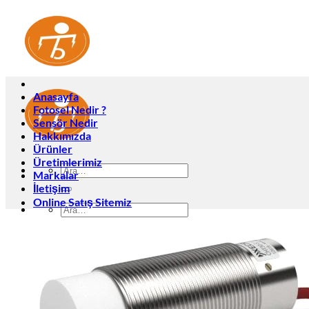
İçeriğe
atla
Anasayfa
Fotosel Nedir ?
Sensör Nedir
Hakkımızda
Ürünler
Üretimlerimiz
Ara:
Markalar
İletişim
Online Satış Sitemiz
Ara:
Anasayfa
Fotosel Nedir ?
Sensör Nedir
Hakkımızda
Ürünler