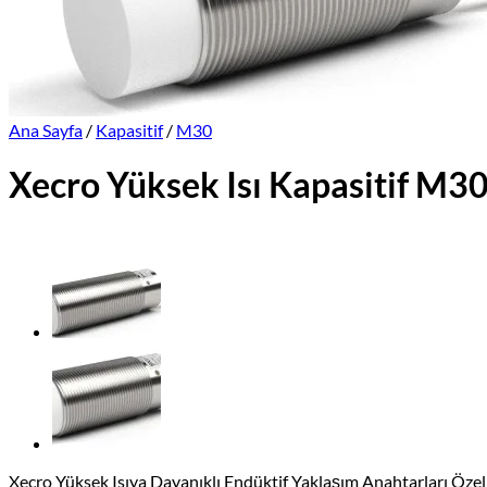
Üretimlerimiz
Markalar
İletişim
Online Satış Sitemiz
Ana Sayfa
/
Kapasitif
/
M30
Xecro Yüksek Isı Kapasitif 
Xecro Yüksek Isıya Dayanıklı Endüktif Yaklaşım Anahtarları Özel