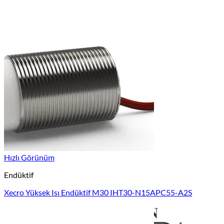
Hızlı Görünüm
Endüktif
Xecro Yüksek Isı Endüktif M30 IHT30-N15APC55-A2S