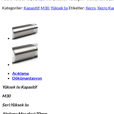
Kategoriler:
Kapasitif
,
M30
,
Yüksek Isı
Etiketler:
Xecro
,
Xecro Kap
Açıklama
Dökümantasyon
Yüksek Isı Kapasitif
M30
Seri:Yüksek Isı
Algılama Mesafesi:30mm