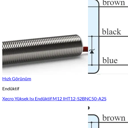
Hızlı Görünüm
Endüktif
Xecro Yüksek Isı Endüktif M12 IHT12-S2BNC50-A2S