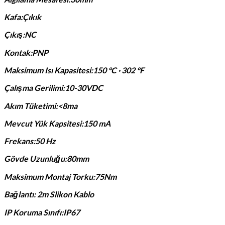
Kafa:Çıkık
Çıkış:NC
Kontak:PNP
Maksimum Isı Kapasitesi:150 °C · 302 °F
Çalışma Gerilimi:10-30VDC
Akım Tüketimi:<8ma
Mevcut Yük Kapsitesi:150 mA
Frekans:50 Hz
Gövde Uzunluğu:80mm
Maksimum Montaj Torku:75Nm
Bağlantı: 2m Slikon Kablo
IP Koruma Sınıfı:IP67