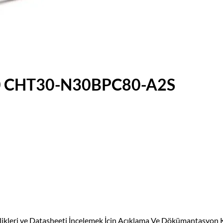
M30 CHT30-N30BPC80-A2S
likleri ve Datasheeti İncelemek İçin Açıklama Ve Dökümantasyon Kı