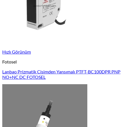
Hızlı Görünüm
Fotosel
Lanbao Prizmatik Cisimden Yansımalı PTFT-BC100DPR PNP
NO+NC DC FOTOSEL