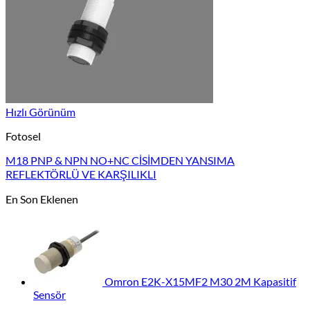
Hızlı Görünüm
Fotosel
M18 PNP & NPN NO+NC CİSİMDEN YANSIMA
REFLEKTÖRLÜ VE KARŞILIKLI
En Son Eklenen
Omron E2K-X15MF2 M30 2M Kapasitif
Sensör