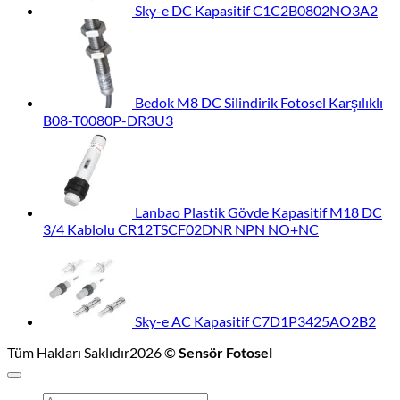
Sky-e DC Kapasitif C1C2B0802NO3A2
Bedok M8 DC Silindirik Fotosel Karşılıklı
B08-T0080P-DR3U3
Lanbao Plastik Gövde Kapasitif M18 DC
3/4 Kablolu CR12TSCF02DNR NPN NO+NC
Sky-e AC Kapasitif C7D1P3425AO2B2
Tüm Hakları Saklıdır2026 ©
Sensör Fotosel
Ara: