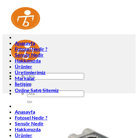
İçeriğe
atla
Anasayfa
Fotosel Nedir ?
Sensör Nedir
Hakkımızda
Ürünler
Üretimlerimiz
Ara:
Markalar
İletişim
Online Satış Sitemiz
Ara:
Anasayfa
Fotosel Nedir ?
Sensör Nedir
Hakkımızda
Ürünler