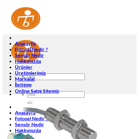
İçeriğe
atla
Anasayfa
Fotosel Nedir ?
Sensör Nedir
Hakkımızda
Ürünler
Üretimlerimiz
Ara:
Markalar
İletişim
Online Satış Sitemiz
Ara:
Anasayfa
Fotosel Nedir ?
Sensör Nedir
Hakkımızda
Ürünler