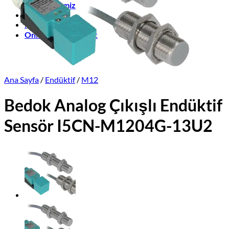
Üretimlerimiz
Markalar
İletişim
Online Satış Sitemiz
Ana Sayfa
/
Endüktif
/
M12
Bedok Analog Çıkışlı Endüktif
Sensör I5CN-M1204G-13U2