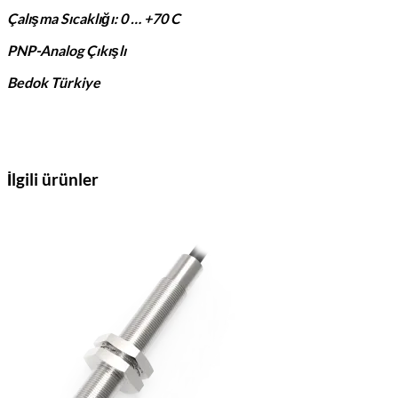
Çalışma Sıcaklığı: 0 … +70 C
PNP-Analog Çıkışlı
Bedok Türkiye
İlgili ürünler