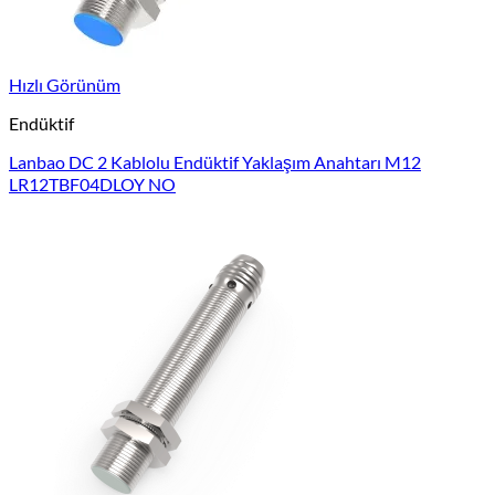
Hızlı Görünüm
Endüktif
Lanbao DC 2 Kablolu Endüktif Yaklaşım Anahtarı M12
LR12TBF04DLOY NO