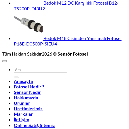
Bedok M12 DC Karşılıklı Fotosel B12-
T5200P-DI3U2
Bedok M18 Cisimden Yansımalı Fotosel
P18E-D0500P-SIEU4
Tüm Hakları Saklıdır2026 ©
Sensör Fotosel
Ara:
Anasayfa
Fotosel Nedir ?
Sensör Nedir
Hakkımızda
Ürünler
Üretimlerimiz
Markalar
İletişim
Online Satış Sitemiz