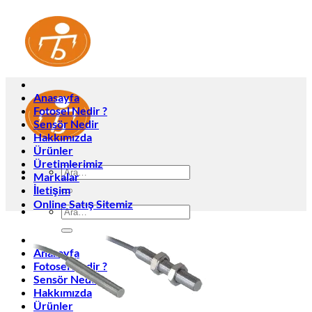
İçeriğe
atla
Anasayfa
Fotosel Nedir ?
Sensör Nedir
Hakkımızda
Ürünler
Üretimlerimiz
Ara:
Markalar
İletişim
Online Satış Sitemiz
Ara:
Anasayfa
Fotosel Nedir ?
Sensör Nedir
Hakkımızda
Ürünler