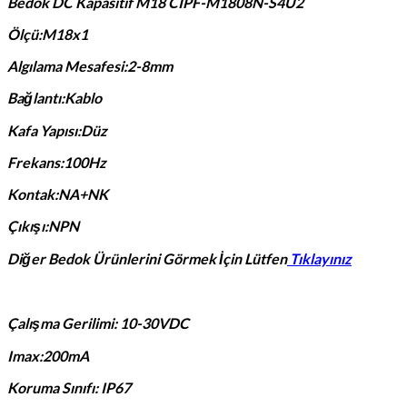
Bedok DC Kapasitif M18 CIPF-M1808N-S4U2
Ölçü:M18x1
Algılama Mesafesi:2-8mm
Bağlantı:Kablo
Kafa Yapısı:Düz
Frekans:100Hz
Kontak:NA+NK
Çıkışı:NPN
Diğer Bedok Ürünlerini Görmek İçin Lütfen
Tıklayınız
Çalışma Gerilimi: 10-30VDC
Imax:200mA
Koruma Sınıfı: IP67