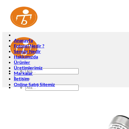
İçeriğe
atla
Anasayfa
Fotosel Nedir ?
Sensör Nedir
Hakkımızda
Ürünler
Üretimlerimiz
Ara:
Markalar
İletişim
Online Satış Sitemiz
Ara:
Anasayfa
Fotosel Nedir ?
Sensör Nedir
Hakkımızda
Ürünler