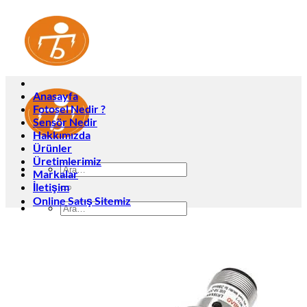
İçeriğe
atla
Anasayfa
Fotosel Nedir ?
Sensör Nedir
Hakkımızda
Ürünler
Üretimlerimiz
Ara:
Markalar
İletişim
Online Satış Sitemiz
Ara:
Anasayfa
Fotosel Nedir ?
Sensör Nedir
Hakkımızda
Ürünler