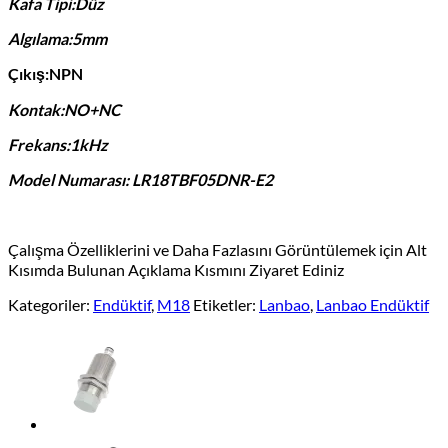
Kafa Tipi:Düz
Algılama:5mm
Çıkış:NPN
Kontak:NO+NC
Frekans:1kHz
Model Numarası: LR18TBF05DNR-E2
Çalışma Özelliklerini ve Daha Fazlasını Görüntülemek için Alt
Kısımda Bulunan Açıklama Kısmını Ziyaret Ediniz
Kategoriler:
Endüktif
,
M18
Etiketler:
Lanbao
,
Lanbao Endüktif