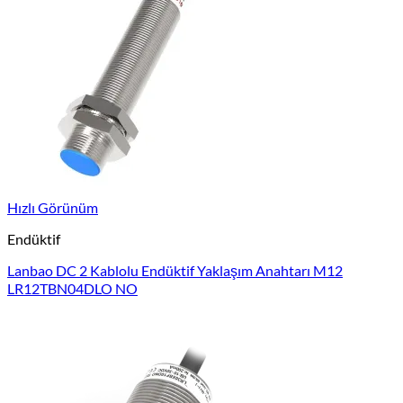
Hızlı Görünüm
Endüktif
Lanbao DC 2 Kablolu Endüktif Yaklaşım Anahtarı M12
LR12TBN04DLO NO