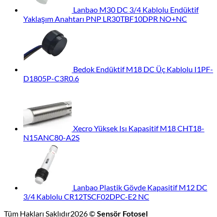
Lanbao M30 DC 3/4 Kablolu Endüktif
Yaklaşım Anahtarı PNP LR30TBF10DPR NO+NC
Bedok Endüktif M18 DC Üç Kablolu I1PF-
D1805P-C3R0.6
Xecro Yüksek Isı Kapasitif M18 CHT18-
N15ANC80-A2S
Lanbao Plastik Gövde Kapasitif M12 DC
3/4 Kablolu CR12TSCF02DPC-E2 NC
Tüm Hakları Saklıdır2026 ©
Sensör Fotosel