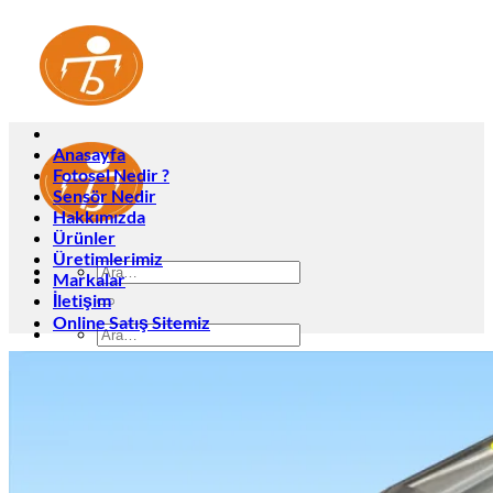
İçeriğe
atla
Anasayfa
Fotosel Nedir ?
Sensör Nedir
Hakkımızda
Ürünler
Üretimlerimiz
Ara:
Markalar
İletişim
Online Satış Sitemiz
Ara:
Anasayfa
Fotosel Nedir ?
Sensör Nedir
Hakkımızda
Ürünler