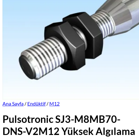
Üretimlerimiz
Markalar
İletişim
Online Satış Sitemiz
Ana Sayfa
/
Endüktif
/
M12
Pulsotronic SJ3-M8MB70-
DNS-V2M12 Yüksek Algılama