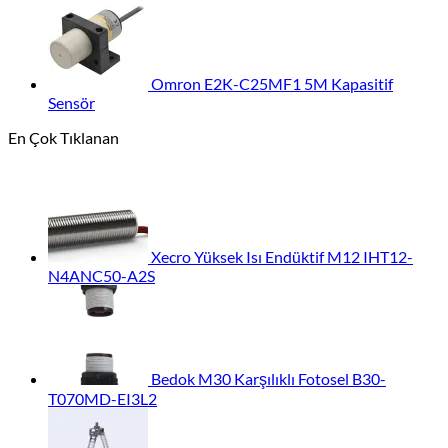
Omron E2K-C25MF1 5M Kapasitif
Sensör
En Çok Tıklanan
Xecro Yüksek Isı Endüktif M12 IHT12-
N4ANC50-A2S
Bedok M30 Karşılıklı Fotosel B30-
T070MD-EI3L2