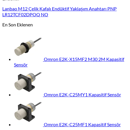
Lanbao M12 Çelik Kafalı Endüktif Yaklaşım Anahtarı PNP
LR12TCF02DPOQ NO
En Son Eklenen
Omron E2K-X15MF2 M30 2M Kapasitif
Sensör
Omron E2K-C25MY1 Kapasitif Sensör
Omron E2K-C25MF1 Kapasitif Sensör