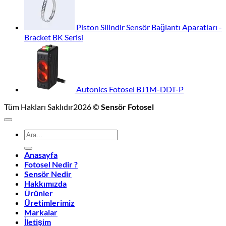
Piston Silindir Sensör Bağlantı Aparatları -
Bracket BK Serisi
Autonics Fotosel BJ1M-DDT-P
Tüm Hakları Saklıdır2026 ©
Sensör Fotosel
Ara:
Anasayfa
Fotosel Nedir ?
Sensör Nedir
Hakkımızda
Ürünler
Üretimlerimiz
Markalar
İletişim