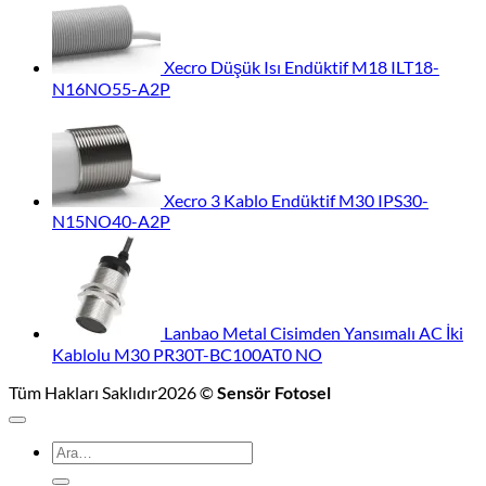
Xecro Düşük Isı Endüktif M18 ILT18-
N16NO55-A2P
Xecro 3 Kablo Endüktif M30 IPS30-
N15NO40-A2P
Lanbao Metal Cisimden Yansımalı AC İki
Kablolu M30 PR30T-BC100AT0 NO
Tüm Hakları Saklıdır2026 ©
Sensör Fotosel
Ara: