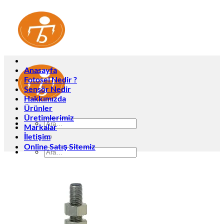
İçeriğe
atla
Anasayfa
Fotosel Nedir ?
Sensör Nedir
Hakkımızda
Ürünler
Üretimlerimiz
Ara:
Markalar
İletişim
Online Satış Sitemiz
Ara:
Anasayfa
Fotosel Nedir ?
Sensör Nedir
Hakkımızda
Ürünler