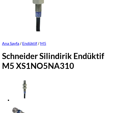
Üretimlerimiz
Markalar
İletişim
Online Satış Sitemiz
Ana Sayfa
/
Endüktif
/
M5
Schneider Silindirik Endüktif
M5 XS1NO5NA310