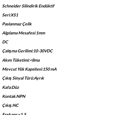
Schneider Silindirik Endüktif
Seri:XS1
Paslanmaz Çelik
Algılama Mesafesi:1mm
DC
Çalışma Gerilimi:10-30VDC
Akım Tüketimi:<8ma
Mevcut Yük Kapsitesi:150 mA
Çıkış Sinyal Türü:Ayrık
Kafa:Düz
Kontak:NPN
Çıkış:NC
Frekans:<1.5