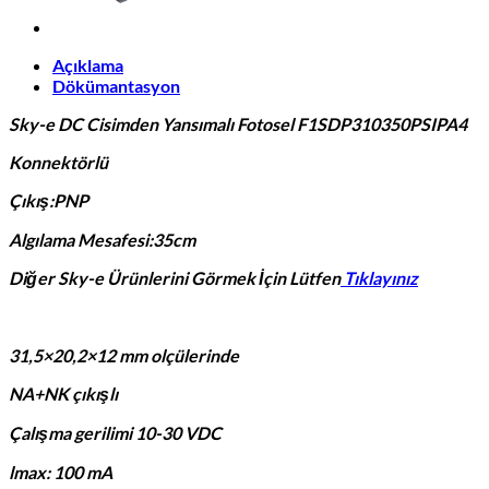
Açıklama
Dökümantasyon
Sky-e DC Cisimden Yansımalı Fotosel
F1SDP310350PSIPA4
Konnektörlü
Çıkış:PNP
Algılama Mesafesi:35cm
Diğer Sky-e Ürünlerini Görmek İçin Lütfen
Tıklayınız
31,5×20,2×12 mm olçülerinde
NA+NK çıkışlı
Çalışma gerilimi 10-30 VDC
lmax: 100 mA