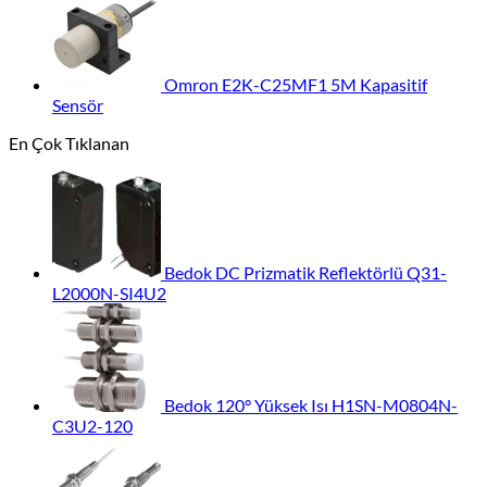
Omron E2K-C25MF1 5M Kapasitif
Sensör
En Çok Tıklanan
Bedok DC Prizmatik Reflektörlü Q31-
L2000N-SI4U2
Bedok 120° Yüksek Isı H1SN-M0804N-
C3U2-120