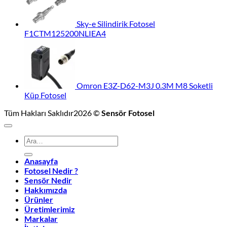
Sky-e Silindirik Fotosel
F1CTM125200NLIEA4
Omron E3Z-D62-M3J 0.3M M8 Soketli
Küp Fotosel
Tüm Hakları Saklıdır2026 ©
Sensör Fotosel
Ara:
Anasayfa
Fotosel Nedir ?
Sensör Nedir
Hakkımızda
Ürünler
Üretimlerimiz
Markalar