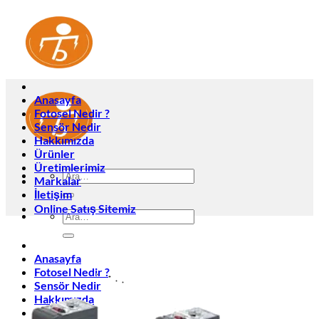
İçeriğe
atla
Anasayfa
Fotosel Nedir ?
Sensör Nedir
Hakkımızda
Ürünler
Üretimlerimiz
Ara:
Markalar
İletişim
Online Satış Sitemiz
Ara:
Anasayfa
Fotosel Nedir ?
Sensör Nedir
Hakkımızda
Ürünler