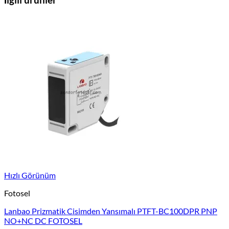
Hızlı Görünüm
Fotosel
Lanbao Prizmatik Cisimden Yansımalı PTFT-BC100DPR PNP
NO+NC DC FOTOSEL