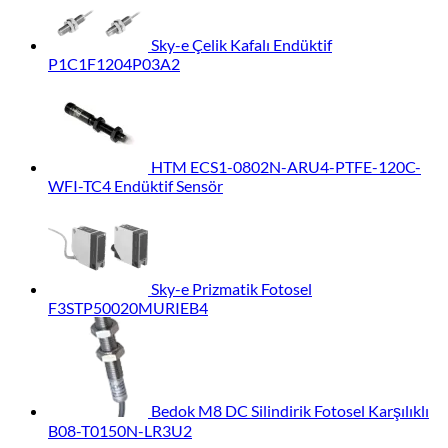
Sky-e Çelik Kafalı Endüktif
P1C1F1204P03A2
HTM ECS1-0802N-ARU4-PTFE-120C-
WFI-TC4 Endüktif Sensör
Sky-e Prizmatik Fotosel
F3STP50020MURIEB4
Bedok M8 DC Silindirik Fotosel Karşılıklı
B08-T0150N-LR3U2