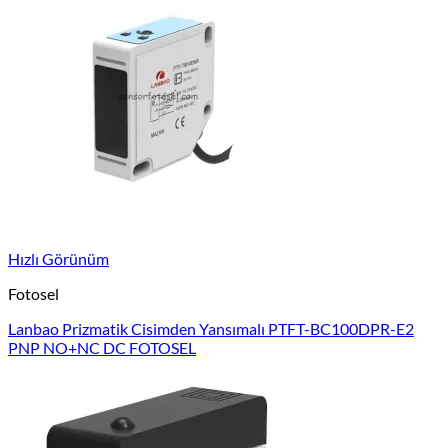
Hızlı Görünüm
Fotosel
Lanbao Prizmatik Cisimden Yansımalı PTFT-BC100DPR-E2
PNP NO+NC DC FOTOSEL