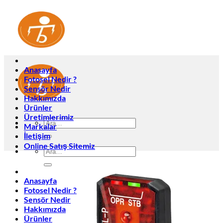
İçeriğe
atla
Anasayfa
Fotosel Nedir ?
Sensör Nedir
Hakkımızda
Ürünler
Üretimlerimiz
Ara:
Markalar
İletişim
Online Satış Sitemiz
Ara:
Anasayfa
Fotosel Nedir ?
Sensör Nedir
Hakkımızda
Ürünler