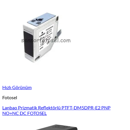
Hızlı Görünüm
Fotosel
Lanbao Prizmatik Reflektörlü PTFT-DM5DPR-E2 PNP
NO+NC DC FOTOSEL