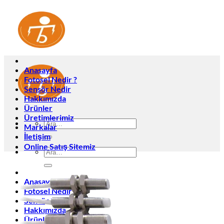
İçeriğe
atla
Anasayfa
Fotosel Nedir ?
Sensör Nedir
Hakkımızda
Ürünler
Üretimlerimiz
Ara:
Markalar
İletişim
Online Satış Sitemiz
Ara:
Anasayfa
Fotosel Nedir ?
Sensör Nedir
Hakkımızda
Ürünler