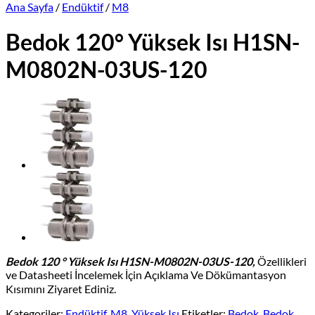
Ana Sayfa
/
Endüktif
/
M8
Bedok 120° Yüksek Isı H1SN-
M0802N-03US-120
Bedok 120 ° Yüksek Isı H1SN-M0802N-03US-120,
Özellikleri
ve Datasheeti İncelemek İçin Açıklama Ve Dökümantasyon
Kısımını Ziyaret Ediniz.
Kategoriler:
Endüktif
,
M8
,
Yüksek Isı
Etiketler:
Bedok
,
Bedok