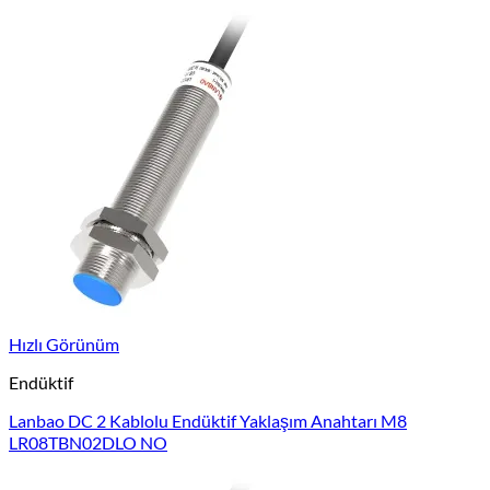
Hızlı Görünüm
Endüktif
Lanbao DC 2 Kablolu Endüktif Yaklaşım Anahtarı M8
LR08TBN02DLO NO