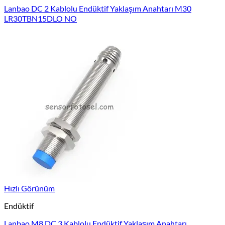
Lanbao DC 2 Kablolu Endüktif Yaklaşım Anahtarı M30
LR30TBN15DLO NO
Hızlı Görünüm
Endüktif
Lanbao M8 DC 3 Kablolu Endüktif Yaklaşım Anahtarı