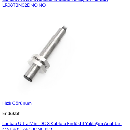
LR08TBN02DNO NO
Hızlı Görünüm
Endüktif
Lanbao Ultra Mini DC 3 Kablolu Endüktif Yaklaşım Anahtarı
M5 LR05TAF08DNC NO