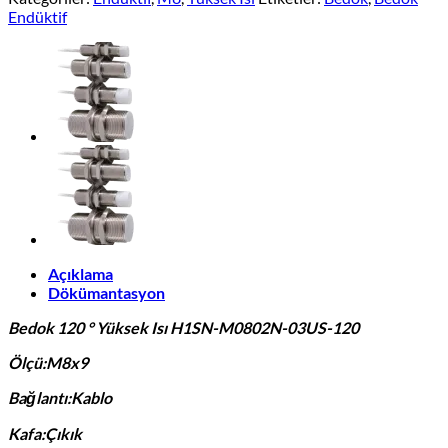
Endüktif
Açıklama
Dökümantasyon
Bedok 120 ° Yüksek Isı H1SN-M0802N-03US-120
Ölçü:M8x9
Bağlantı:Kablo
Kafa:Çıkık