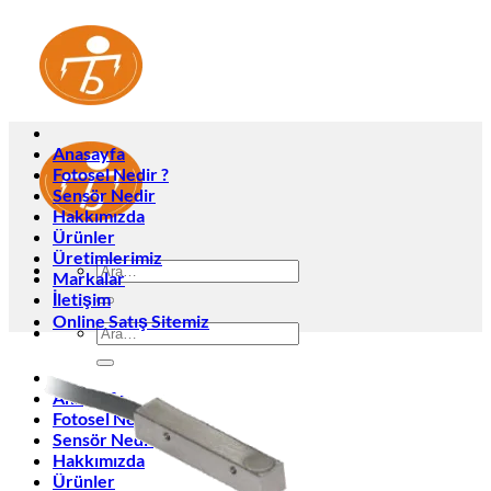
İçeriğe
atla
Anasayfa
Fotosel Nedir ?
Sensör Nedir
Hakkımızda
Ürünler
Üretimlerimiz
Ara:
Markalar
İletişim
Online Satış Sitemiz
Ara:
Anasayfa
Fotosel Nedir ?
Sensör Nedir
Hakkımızda
Ürünler