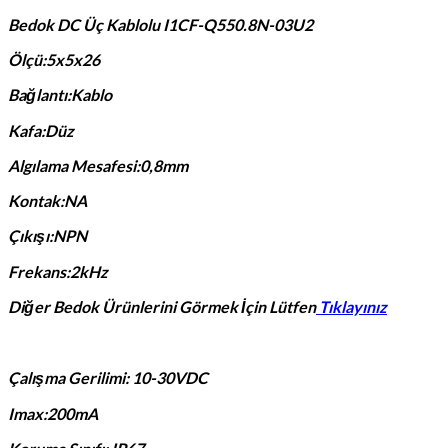
Bedok DC Üç Kablolu I1CF-Q550.8N-03U2
Ölçü:5x5x26
Bağlantı:Kablo
Kafa:Düz
Algılama Mesafesi:0,8mm
Kontak:NA
Çıkışı:NPN
Frekans:2kHz
Diğer Bedok Ürünlerini Görmek İçin Lütfen
Tıklayınız
Çalışma Gerilimi: 10-30VDC
Imax:200mA