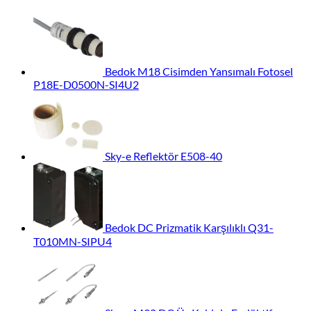
Bedok M18 Cisimden Yansımalı Fotosel
P18E-D0500N-SI4U2
Sky-e Reflektör E508-40
Bedok DC Prizmatik Karşılıklı Q31-
T010MN-SIPU4