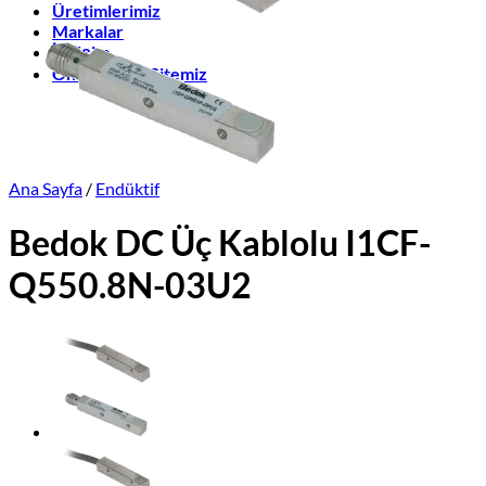
Üretimlerimiz
Markalar
İletişim
Online Satış Sitemiz
Ana Sayfa
/
Endüktif
Bedok DC Üç Kablolu I1CF-
Q550.8N-03U2