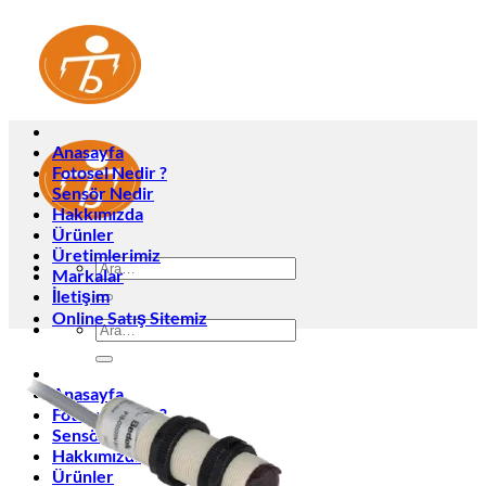
İçeriğe
atla
Anasayfa
Fotosel Nedir ?
Sensör Nedir
Hakkımızda
Ürünler
Üretimlerimiz
Ara:
Markalar
İletişim
Online Satış Sitemiz
Ara:
Anasayfa
Fotosel Nedir ?
Sensör Nedir
Hakkımızda
Ürünler