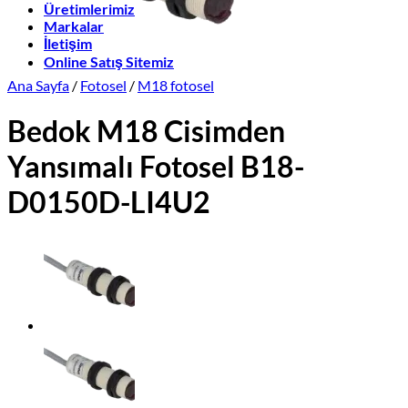
Üretimlerimiz
Markalar
İletişim
Online Satış Sitemiz
Ana Sayfa
/
Fotosel
/
M18 fotosel
Bedok M18 Cisimden
Yansımalı Fotosel B18-
D0150D-LI4U2