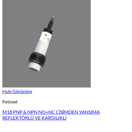
Hızlı Görünüm
Fotosel
M18 PNP & NPN NO+NC CİSİMDEN YANSIMA
REFLEKTÖRLÜ VE KARŞILIKLI