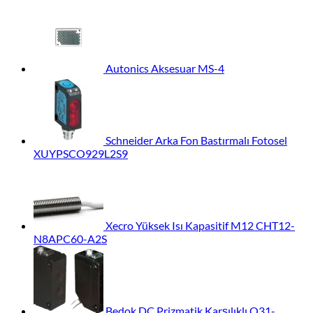
Autonics Aksesuar MS-4
Schneider Arka Fon Bastırmalı Fotosel
XUYPSCO929L2S9
Xecro Yüksek Isı Kapasitif M12 CHT12-
N8APC60-A2S
Bedok DC Prizmatik Karşılıklı Q31-