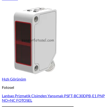
Hızlı Görünüm
Fotosel
Lanbao Prizmatik Cisimden Yansımalı PSFT-BC30DPB-E1 PNP
NO+NC FOTOSEL