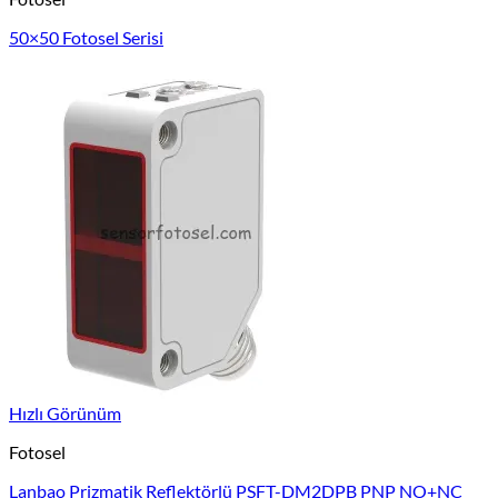
50×50 Fotosel Serisi
Hızlı Görünüm
Fotosel
Lanbao Prizmatik Reflektörlü PSFT-DM2DPB PNP NO+NC